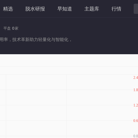
精选
脱水研报
早知道
主题库
行情
家
平盘
0
家
用率，技术革新助力轻量化与智能化，