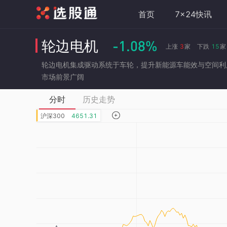
首页
7x24快讯
-1.08%
轮边电机
上涨
3
家
下跌
15
轮边电机集成驱动系统于车轮，提升新能源车能效与空间利
市场前景广阔
分时
历史走势

沪深300
4651.31