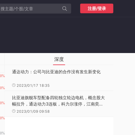
注册/登录
深度
通达动力：公司与比亚迪的合作没有发生新变化
2023/01/17 18:35
比亚迪旗舰车型配备四轮独立轮边电机，概念股大
幅拉升，通达动力3连板，科力尔涨停，江南奕帆
涨超15%，通达电气、卧龙电驱、兆威机电跟涨，
2023/01/09 09:58
消息上，比亚迪首款旗舰越野SUV及电动跑车仰望
U8、U9正式亮相，两款车型配备了四轮独立轮边
电机，比亚迪将其称为“易四方”技术