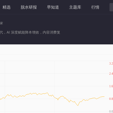
精选
脱水研报
早知道
主题库
行情
家
，AI 深度赋能降本增效，内容消费复