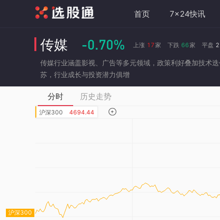
首页
7x24快讯
-0.70%
传媒
上涨
17
家
下跌
66
家
平盘
2
传媒行业涵盖影视、广告等多元领域，政策利好叠加技术迭代
苏，行业成长与投资潜力俱增
分时
历史走势

沪深300
4694.44
沪深300