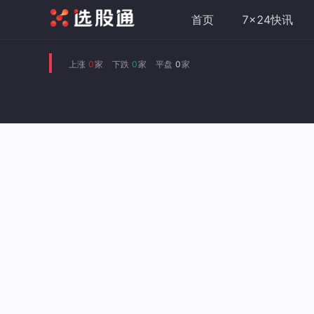
首页
7x24快讯
上涨
0
家
下跌
0
家
平盘
0
家