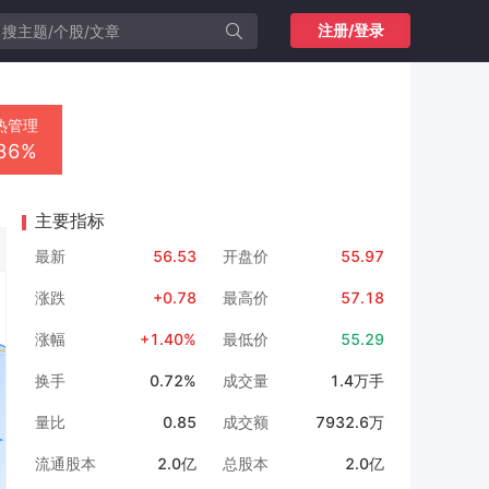
注册/登录
热管理
.86%
主要指标
最新
56.53
开盘价
55.97
涨跌
+0.78
最高价
57.18
涨幅
+1.40%
最低价
55.29
换手
0.72%
成交量
1.4万手
量比
0.85
成交额
7932.6万
流通股本
2.0亿
总股本
2.0亿