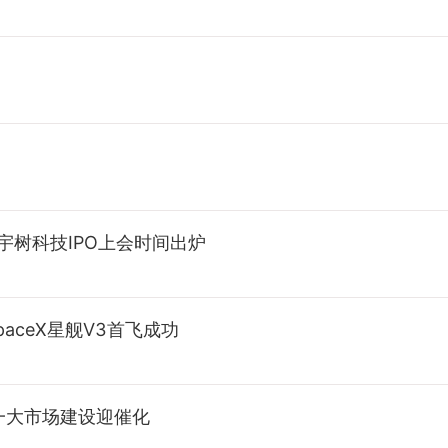
；宇树科技IPO上会时间出炉
SpaceX星舰V3首飞成功
统一大市场建设迎催化