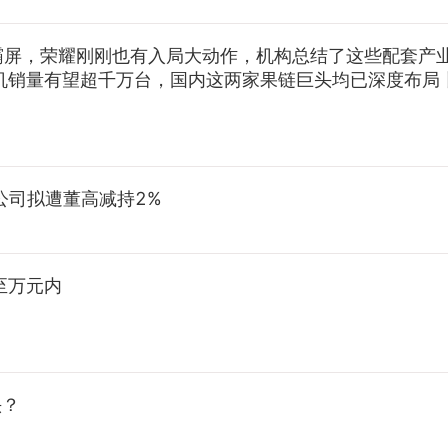
续霸屏，荣耀刚刚也有入局大动作，机构总结了这些配套产
机销量有望超千万台，国内这两家果链巨头均已深度布局丨
公司拟遭董高减持2%
至万元内
头？