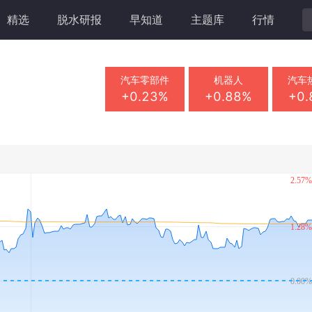
精选
脱水研报
早知道
主题库
行情
汽车零部件
机器人
汽车
+0.23%
+0.88%
+0