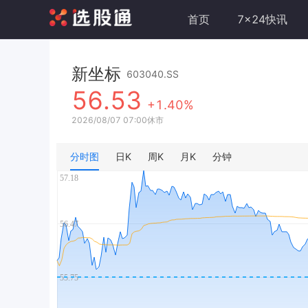
首页
7x24快讯
新坐标
603040.SS
56.53
+1.40%
2026/08/07 07:00休市
分时图
日K
周K
月K
分钟