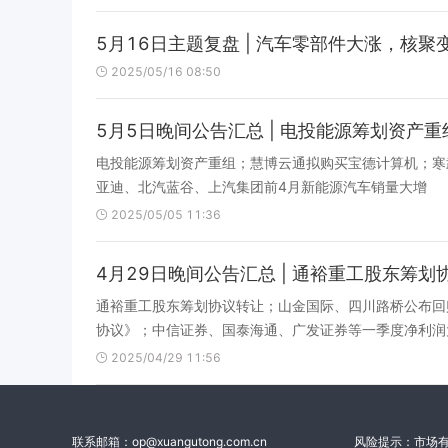
5月16日主题复盘 | 汽车零部件大涨，核
2025/05/16 08:50
5月5日晚间公告汇总 | 电投能源筹划资产
电投能源筹划资产重组；慧博云通拟购买宝德计算机；寒
亚迪、北汽蓝谷、上汽集团前4月新能源汽车销量大增
2025/05/05 11:36
4月29日晚间公告汇总 | 通裕重工股东筹
通裕重工股东筹划协议转让；山金国际、四川路桥公布回
协议》；中信证券、国泰海通、广发证券等一季度净利润
2025/04/29 11:56
联系邮箱：op@xuangutong.com.cn
风险提示：市场