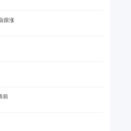
业跟涨
靠前