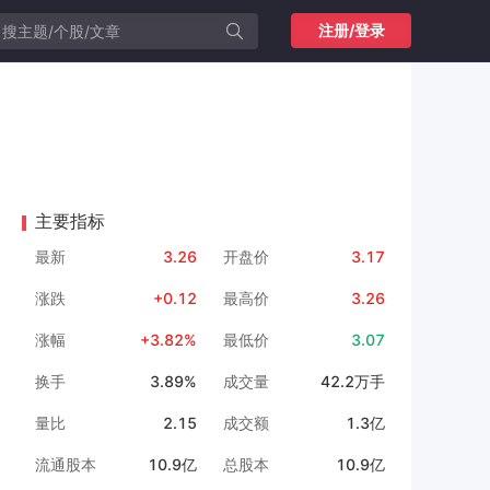
注册/登录
主要指标
最新
3.26
开盘价
3.17
涨跌
+0.12
最高价
3.26
涨幅
+3.82%
最低价
3.07
换手
3.89%
成交量
42.2万手
量比
2.15
成交额
1.3亿
流通股本
10.9亿
总股本
10.9亿