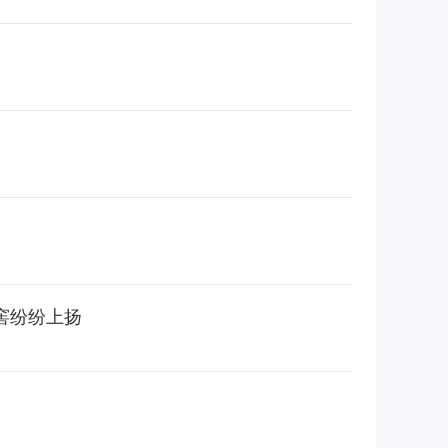
窖纷纷上扬