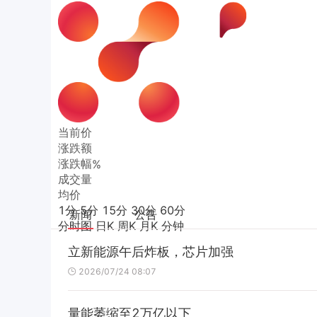
当前价
涨跌额
涨跌幅
%
成交量
均价
1分
5分
15分
30分
60分
新闻
公告
分时图
日K
周K
月K
分钟
立新能源午后炸板，芯片加强
2026/07/24 08:07
量能萎缩至2万亿以下