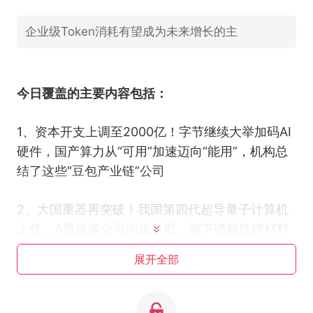
企业级Token消耗有望成为未来增长的主
今日覆盖的主要内容包括：
1、资本开支上调至2000亿！字节继续大举加码AI
硬件，国产算力从“可用”加速迈向“能用”，机构总
结了这些“豆包产业链”公司
2、大国重器再突破！我国第四代超导量子计算机
上线，A股这家公司间接参股，旗下磷酸铁锂材料
还满产满消
展开全部
3、又有大手笔！宁德时代50亿元扩产钠电池产
能，挖到一只合作商钠离子电池正极材料已累计实