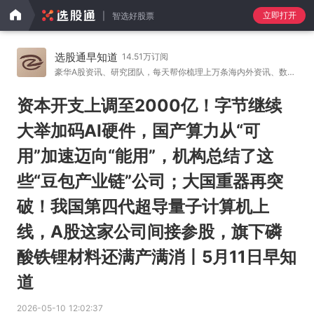
立即打开
智选好股票
选股通早知道
14.51万订阅
豪华A股资讯、研究团队，每天帮你梳理上万条海内外资讯、数
…
资本开支上调至2000亿！字节继续
大举加码AI硬件，国产算力从“可
用”加速迈向“能用”，机构总结了这
些“豆包产业链”公司；大国重器再突
破！我国第四代超导量子计算机上
线，A股这家公司间接参股，旗下磷
酸铁锂材料还满产满消丨5月11日早知
道
2026-05-10 12:02:37