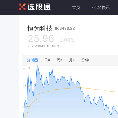
首页
7x24快讯
恒为科技
603496.SS
25.96
+0.00%
2026/08/06 07:00休市
分时图
日K
周K
月K
分钟