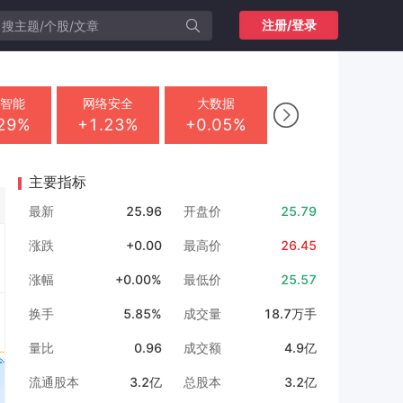
注册/登录
工智能
网络安全
大数据
智

.29%
+1.23%
+0.05%
+
主要指标
最新
25.96
开盘价
25.79
涨跌
+0.00
最高价
26.45
涨幅
+0.00%
最低价
25.57
换手
5.85%
成交量
18.7万手
量比
0.96
成交额
4.9亿
流通股本
3.2亿
总股本
3.2亿