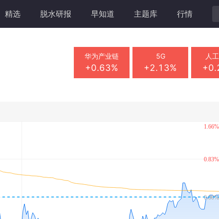
精选
脱水研报
早知道
主题库
行情
华为产业链
5G
人
+0.63%
+2.13%
+0