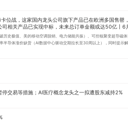
海卡位战，这家国内龙头公司旗下产品已在欧洲多国售罄，
司相关产品已实现中标，未来总订单金额或达50亿丨6
破历史极值、美的移动空调脱销、电力储能共振）、可控核聚变超导磁体
半导体涨价缺货（AI数据中心驱动交期拉长至30周以上），同时提示解禁
停交易等措施；AI医疗概念龙头之一拟遭股东减持2%
%