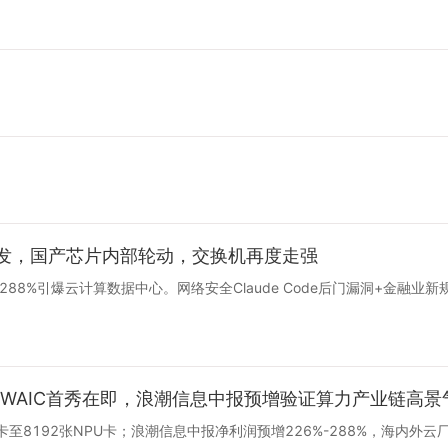
爆发，国产芯片内部轮动，交换机再度走强
288%引爆云计算数据中心。网络安全Claude Code后门漏洞+金融业
超节点WAIC首秀在即，浪潮信息中报预增验证算力产业链高
64卡至8192张NPU卡；浪潮信息中报净利润预增226%-288%，海内