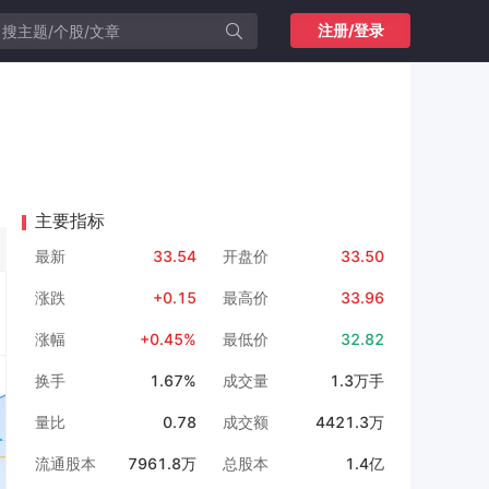
注册/登录
主要指标
最新
33.54
开盘价
33.50
涨跌
+0.15
最高价
33.96
涨幅
+0.45%
最低价
32.82
换手
1.67%
成交量
1.3万手
量比
0.78
成交额
4421.3万
流通股本
7961.8万
总股本
1.4亿