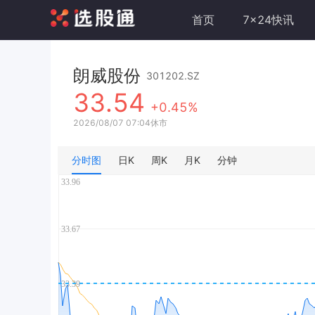
首页
7x24快讯
朗威股份
301202.SZ
33.54
+0.45%
2026/08/07 07:04休市
分时图
日K
周K
月K
分钟