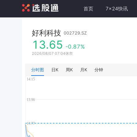
首页
7x24快讯
好利科技
002729.SZ
13.65
-0.87%
2026/08/07 07:04休市
分时图
日K
周K
月K
分钟