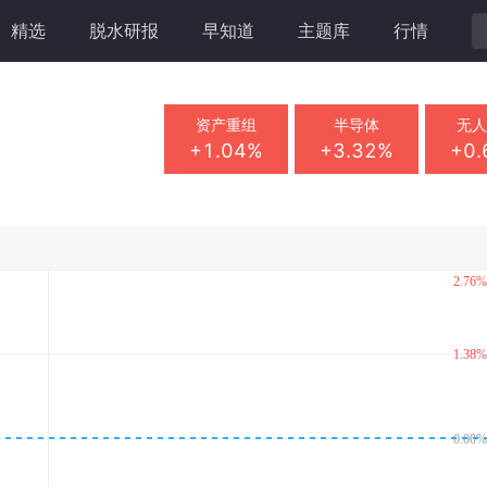
精选
脱水研报
早知道
主题库
行情
资产重组
半导体
无
+1.04%
+3.32%
+0