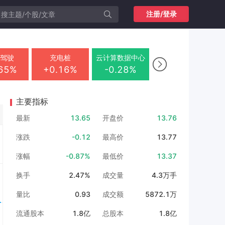
注册/登录
人驾驶
充电桩
云计算数据中心

.65%
+0.16%
-0.28%
+
主要指标
最新
13.65
开盘价
13.76
涨跌
-0.12
最高价
13.77
涨幅
-0.87%
最低价
13.37
换手
2.47%
成交量
4.3万手
量比
0.93
成交额
5872.1万
流通股本
1.8亿
总股本
1.8亿