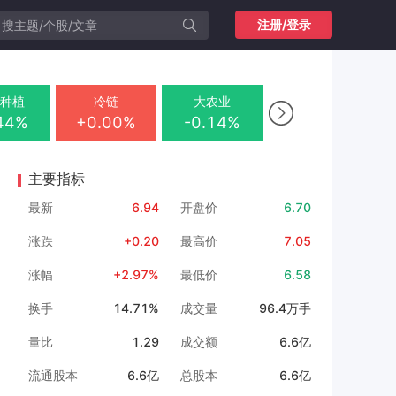
注册/登录
业种植
冷链
大农业

.44%
+0.00%
-0.14%
-
主要指标
最新
6.94
开盘价
6.70
涨跌
+0.20
最高价
7.05
涨幅
+2.97%
最低价
6.58
换手
14.71%
成交量
96.4万手
量比
1.29
成交额
6.6亿
流通股本
6.6亿
总股本
6.6亿