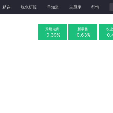
精选
脱水研报
早知道
主题库
行情
跨境电商
新零售
农
-0.39%
-0.63%
-0