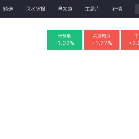
精选
脱水研报
早知道
主题库
行情
低价股
高管增持
-1.02%
+1.77%
+2