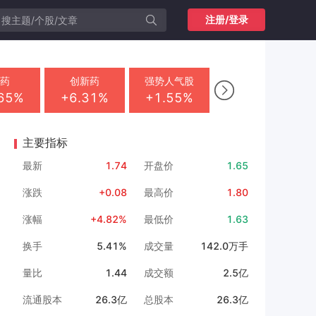
注册/登录
中药
创新药
强势人气股
医

.65%
+6.31%
+1.55%
+
主要指标
最新
1.74
开盘价
1.65
涨跌
+0.08
最高价
1.80
涨幅
+4.82%
最低价
1.63
换手
5.41%
成交量
142.0万手
量比
1.44
成交额
2.5亿
流通股本
26.3亿
总股本
26.3亿