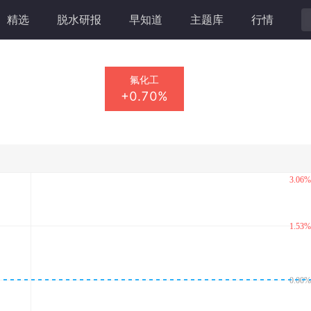
精选
脱水研报
早知道
主题库
行情
氟化工
+0.70%