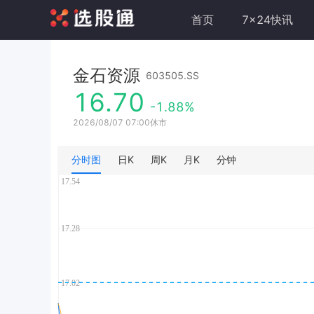
首页
7x24快讯
金石资源
603505.SS
16.70
-1.88%
2026/08/07 07:00休市
分时图
日K
周K
月K
分钟